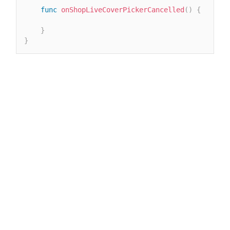
func
onShopLiveCoverPickerCancelled
(
)
{
}
}