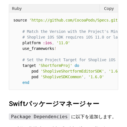
Ruby
Copy
source 
'https://github.com/CocoaPods/Specs.git'
# Match the Version with the Project's Minimum
# Shoplive iOS SDK requires iOS 11.0 or later.
    platform 
:ios
,
'11.0'
    use_frameworks
!
# Set the Project Target for Shoplive iOS SDK 
    target 
'ShortformProj'
do
        pod 
'ShopliveShortformEditorSDK'
,
'1.6.0'
      	pod 
'ShopliveSDKCommon'
,
'1.6.0'
end
Swiftパッケージマネージャー
Package Dependencies
に以下を追加します。