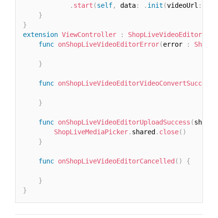
.
start
(
self
,
 data
:
.
init
(
videoUrl
:
 loc
}
}
extension
ViewController
:
ShopLiveVideoEditorDele
func
onShopLiveVideoEditorError
(
error 
:
ShopLi
}
func
onShopLiveVideoEditorVideoConvertSuccess
(
}
func
onShopLiveVideoEditorUploadSuccess
(
shorts
ShopLiveMediaPicker
.
shared
.
close
(
)
}
func
onShopLiveVideoEditorCancelled
(
)
{
}
}