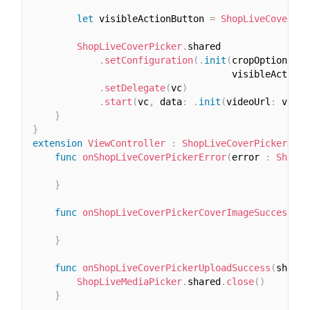
let
 visibleActionButton 
=
ShopLiveCoverPic
ShopLiveCoverPicker
.
shared

.
setConfiguration
(
.
init
(
cropOption
:
 cr
                                    visibleActionB
.
setDelegate
(
vc
)
.
start
(
vc
,
 data
:
.
init
(
videoUrl
:
 video
}
}
extension
ViewController
:
ShopLiveCoverPickerDele
func
onShopLiveCoverPickerError
(
error 
:
ShopLi
}
func
onShopLiveCoverPickerCoverImageSuccess
(
im
}
func
onShopLiveCoverPickerUploadSuccess
(
shorts
ShopLiveMediaPicker
.
shared
.
close
(
)
}