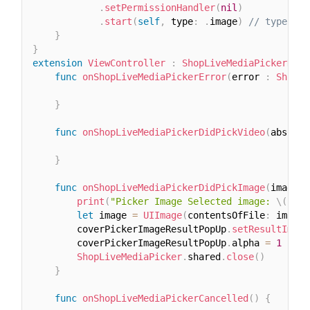
.
setPermissionHandler
(
nil
)
.
start
(
self
,
 type
:
.
image
)
// type : .
}
}
extension
ViewController
:
ShopLiveMediaPickerDele
func
onShopLiveMediaPickerError
(
error 
:
ShopLi
}
func
onShopLiveMediaPickerDidPickVideo
(
absolut
}
func
onShopLiveMediaPickerDidPickImage
(
imageUr
print
(
"Picker Image Selected image: 
\(
imag
let
 image 
=
UIImage
(
contentsOfFile
:
 imageU
        coverPickerImageResultPopUp
.
setResultImage
        coverPickerImageResultPopUp
.
alpha 
=
1
ShopLiveMediaPicker
.
shared
.
close
(
)
}
func
onShopLiveMediaPickerCancelled
(
)
{