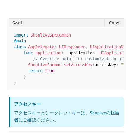
Swift
Copy
import
ShopliveSDKCommon
@main
class
AppDelegate
:
UIResponder
,
UIApplicationDeleg
func
application
(
_
 application
:
UIApplication
,
// Override point for customization after 
ShopLiveCommon
.
setAccessKey
(
accessKey
:
"YOUR
return
true
}
}
アクセスキー
アクセスキーとシークレットキーは、Shopliveの担当
者にご確認ください。