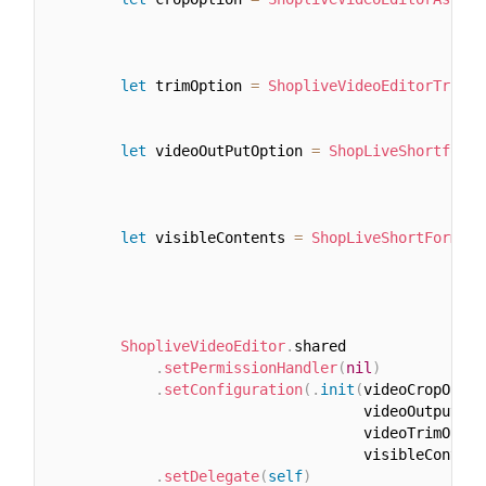
                                                  
                                                  
let
 trimOption 
=
ShopliveVideoEditorTrimOp
                                                  
let
 videoOutPutOption 
=
ShopLiveShortformE
                                                  
let
 visibleContents 
=
ShopLiveShortFormEdi
                                                  
                                                  
ShopliveVideoEditor
.
shared

.
setPermissionHandler
(
nil
)
.
setConfiguration
(
.
init
(
videoCropOptio
                                    videoOutputOpt
                                    videoTrimOptio
                                    visibleContent
.
setDelegate
(
self
)