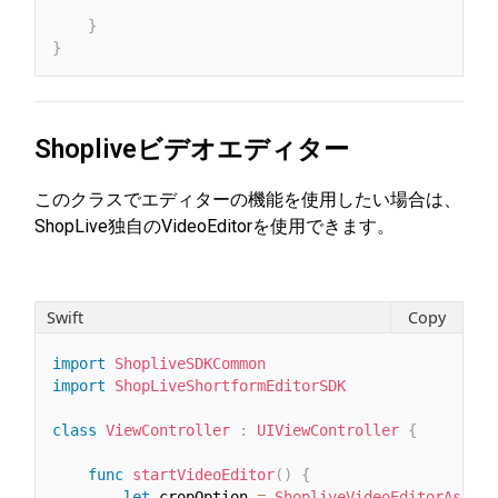
}
}
Shopliveビデオエディター
このクラスでエディターの機能を使用したい場合は、
ShopLive独自のVideoEditorを使用できます。
Swift
Copy
import
ShopliveSDKCommon
import
ShopLiveShortformEditorSDK
class
ViewController
:
UIViewController
{
func
startVideoEditor
(
)
{
let
 cropOption 
=
ShopliveVideoEditorAspect