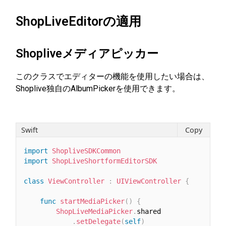
ShopLiveEditorの適用
Shopliveメディアピッカー
このクラスでエディターの機能を使用したい場合は、
Shoplive独自のAlbumPickerを使用できます。
Swift
Copy
import
ShopliveSDKCommon
import
ShopLiveShortformEditorSDK
class
ViewController
:
UIViewController
{
func
startMediaPicker
(
)
{
ShopLiveMediaPicker
.
shared

.
setDelegate
(
self
)