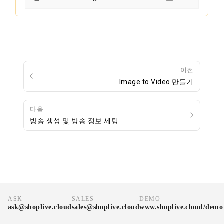
이전
Image to Video 만들기
다음
방송 생성 및 방송 정보 세팅
ASK
SALES
DEMO
ask@shoplive.cloud
sales@shoplive.cloud
www.shoplive.cloud/demo