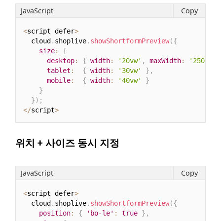
JavaScript
Copy
<
script defer
>
  cloud
.
shoplive
.
showShortformPreview
(
{
size
:
{
desktop
:
{
width
:
'20vw'
,
maxWidth
:
'250px'
tablet
:
{
width
:
'30vw'
}
,
mobile
:
{
width
:
'40vw'
}
}
}
)
;
<
/
script
>
위치 + 사이즈 동시 지정
JavaScript
Copy
<
script defer
>
  cloud
.
shoplive
.
showShortformPreview
(
{
position
:
{
'bo-le'
:
true
}
,