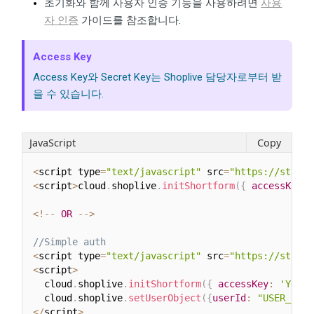
초기화와 함께 사용자 인증 기능을 사용하려면
사용
자 인증
가이드를 참조합니다.
Access Key
Access Key와 Secret Key는 Shoplive 담당자로부터 받
을 수 있습니다.
JavaScript
Copy
<
script type
=
"text/javascript"
 src
=
"https://static
<
script
>
cloud
.
shoplive
.
initShortform
(
{
accessKey
:
<
!
--
OR
--
>
//Simple auth
<
script type
=
"text/javascript"
 src
=
"https://static
<
script
>
  cloud
.
shoplive
.
initShortform
(
{
accessKey
:
'YOUR 
  cloud
.
shoplive
.
setUserObject
(
{
userId
:
"USER_ID"
,
<
/
script
>