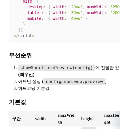
size
:
{
desktop
:
{
width
:
'20vw'
,
maxWidth
:
'250px'
tablet
:
{
width
:
'30vw'
,
maxWidth
:
'200px'
mobile
:
{
width
:
'40vw'
}
}
}
)
;
<
/
script
>
우선순위
showShortformPreview(config)
에 전달한 값
(최우선)
어드민 설정 (
configJson.web.preview
)
하드코딩 기본값
기본값
maxWid
maxHei
구간
width
height
th
ght