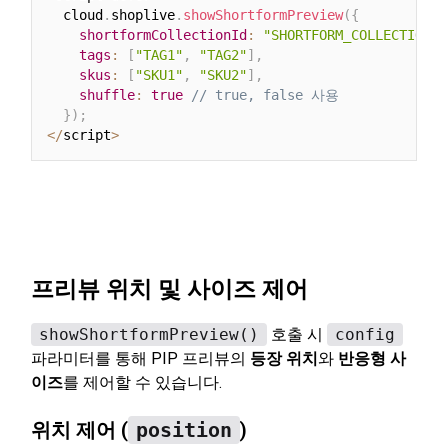
  cloud
.
shoplive
.
showShortformPreview
(
{
shortformCollectionId
:
"SHORTFORM_COLLECTION_I
tags
:
[
"TAG1"
,
"TAG2"
]
,
skus
:
[
"SKU1"
,
"SKU2"
]
,
shuffle
:
true
// true, false 사용
}
)
;
<
/
script
>
프리뷰 위치 및 사이즈 제어
showShortformPreview()
호출 시
config
파라미터를 통해 PIP 프리뷰의
등장 위치
와
반응형 사
이즈
를 제어할 수 있습니다.
위치 제어 (
position
)