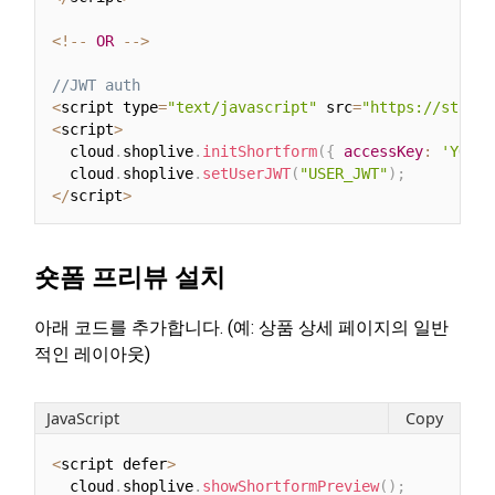
<
!
--
OR
--
>
//JWT auth
<
script type
=
"text/javascript"
 src
=
"https://static
<
script
>
  cloud
.
shoplive
.
initShortform
(
{
accessKey
:
'YOUR 
  cloud
.
shoplive
.
setUserJWT
(
"USER_JWT"
)
;
<
/
script
>
숏폼 프리뷰 설치
아래 코드를 추가합니다. (예: 상품 상세 페이지의 일반
적인 레이아웃)
JavaScript
Copy
<
script defer
>
  cloud
.
shoplive
.
showShortformPreview
(
)
;