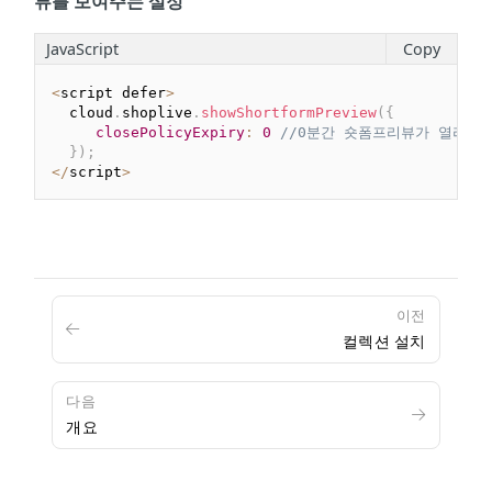
뷰를 보여주는 설정
JavaScript
Copy
<
script defer
>
  cloud
.
shoplive
.
showShortformPreview
(
{
closePolicyExpiry
:
0
//0분간 숏폼프리뷰가 열리지
}
)
;
<
/
script
>
이전
컬렉션 설치
다음
개요