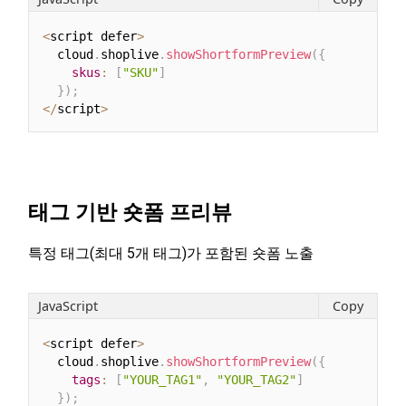
<
script defer
>
  cloud
.
shoplive
.
showShortformPreview
(
{
skus
:
[
"SKU"
]
}
)
;
<
/
script
>
태그 기반 숏폼 프리뷰
특정 태그(최대 5개 태그)가 포함된 숏폼 노출
JavaScript
Copy
<
script defer
>
  cloud
.
shoplive
.
showShortformPreview
(
{
tags
:
[
"YOUR_TAG1"
,
"YOUR_TAG2"
]
}
)
;