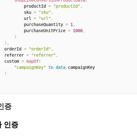
ShopLiveConversionProductData
(
          productId 
=
"productId"
,
          sku 
=
"sku"
,
          url 
=
"url"
,
          purchaseQuantity 
=
1
,
          purchaseUnitPrice 
=
1000
,
)
)
,
  orderId 
=
"orderId"
,
  referrer 
=
"referrer"
,
  custom 
=
mapOf
(
"campaignKey"
to
data
.
campaignKey

)
 인증
 인증