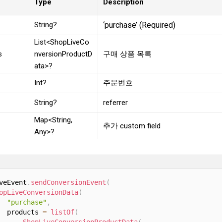
Type
Description
String?
‘purchase’ (Required)
List<ShopLiveCo
s
nversionProductD
구매 상품 목록
ata>?
Int?
주문번호
String?
referrer
Map<String,
추가 custom field
Any>?
veEvent
.
sendConversionEvent
(
opLiveConversionData
(
"purchase"
,
  products 
=
listOf
(