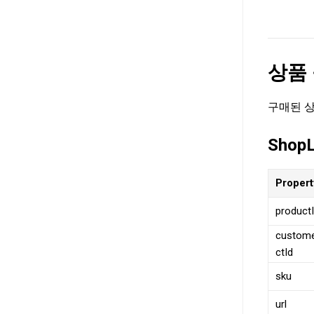
상품
구매된 상
ShopL
Proper
product
custom
ctId
sku
url