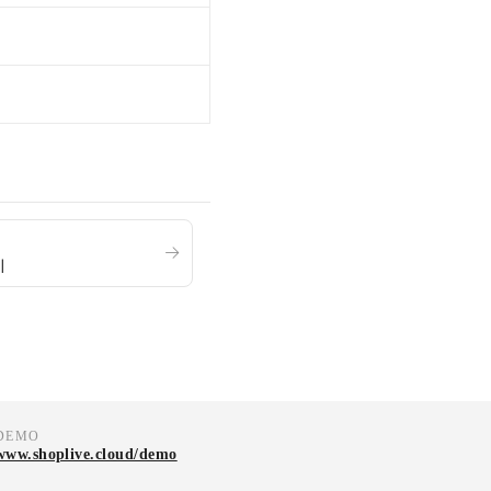
기
DEMO
www.shoplive.cloud/demo