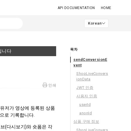
API DOCUMENTATION
HOME
Korean
목차
드립니다
sendConversionE
vent
ShopLiveConvers
ionData
인쇄
JWT 인증
사용자 인증
userId
당 유저가 영상에 등록된 상품
anonId
환으로 기록합니다.
상품 구매 정보
브(다시보기)와 숏폼은 각
ShopLiveConvers