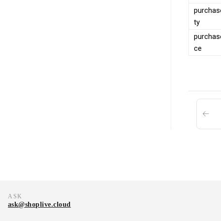
purchas
ty
purchase
ce
ASK
ask@shoplive.cloud