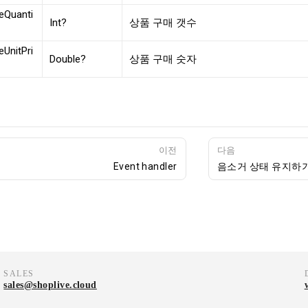
eQuanti
Int?
상품 구매 갯수
UnitPri
Double?
상품 구매 숫자
이전
다음
Event handler
음소거 상태 유지하
SALES
sales@shoplive.cloud