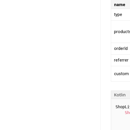
name
type
product
orderId
referrer
custom
Kotlin
ShopLi
Sh
      