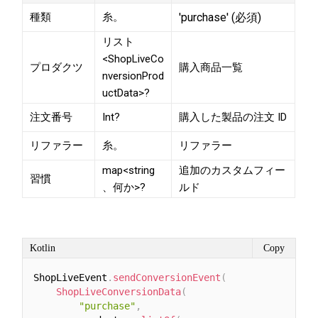
種類
糸。
'purchase' (必須)
リスト
<ShopLiveCo
プロダクツ
購入商品一覧
nversionProd
uctData>?
注文番号
Int?
購入した製品の注文 ID
リファラー
糸。
リファラー
map<string
追加のカスタムフィー
習慣
、何か>?
ルド
Kotlin
Copy
ShopLiveEvent
.
sendConversionEvent
(
ShopLiveConversionData
(
"purchase"
,