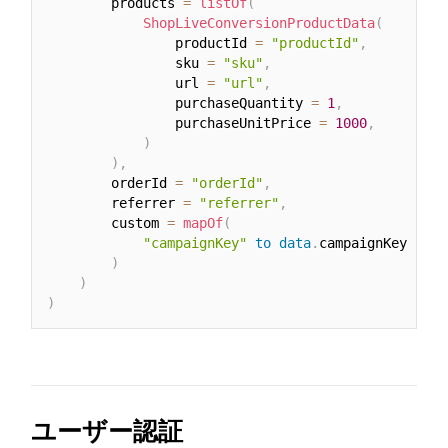
        products 
=
listOf
(
ShopLiveConversionProductData
(
                productId 
=
"productId"
,
                sku 
=
"sku"
,
                url 
=
"url"
,
                purchaseQuantity 
=
1
,
                purchaseUnitPrice 
=
1000
,
)
)
,
        orderId 
=
"orderId"
,
        referrer 
=
"referrer"
,
        custom 
=
mapOf
(
"campaignKey"
to
data
.
campaignKey

)
)
)
ユーザー認証