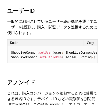
ユーザーID
一般的に利用されているユーザー認証機能を通じてユ
ーザーを認証し、購入・閲覧データを連携するために
使用されます。
Kotlin
Copy
ShopLiveCommon
.
setUser
(
user
:
 ShopLiveCommonUser
?
)
ShopLiveCommon
.
setAuthToken
(
userJWT
:
 String
?
)
アノンイド
これは、購入コンバージョンを追跡するために使用で
きる匿名IDです。デバイス ID などの識別値を別途管
理する場合は、この値を anonId として入力して、ユ