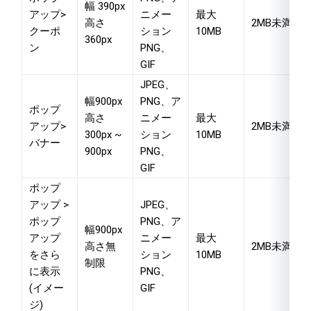
幅 390px
アップ>
ニメー
最大
高さ
2MB未満
クーポ
ション
10MB
360px
ン
PNG、
GIF
JPEG、
幅900px
PNG、ア
ポップ
高さ
ニメー
最大
アップ>
2MB未満
300px ~
ション
10MB
バナー
900px
PNG、
GIF
ポップ
アップ >
JPEG、
ポップ
PNG、ア
幅900px
アップ
ニメー
最大
高さ無
2MB未満
をさら
ション
10MB
制限
に表示
PNG、
(イメー
GIF
ジ)