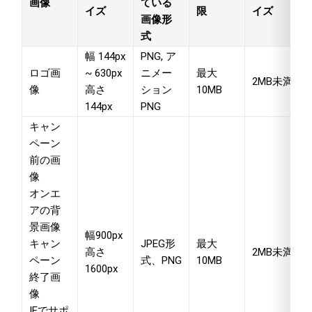
画像
ている
イズ
限
イズ
画像形
式
幅 144px
PNG, ア
ロゴ画
~ 630px
ニメー
最大
2MB未満
像
高さ
ション
10MB
144px
PNG
キャン
ペーン
前の画
像
オンエ
アの背
景画像
幅900px
キャン
JPEG形
最大
高さ
2MB未満
ペーン
式、PNG
10MB
1600px
終了画
像
IEでサポ