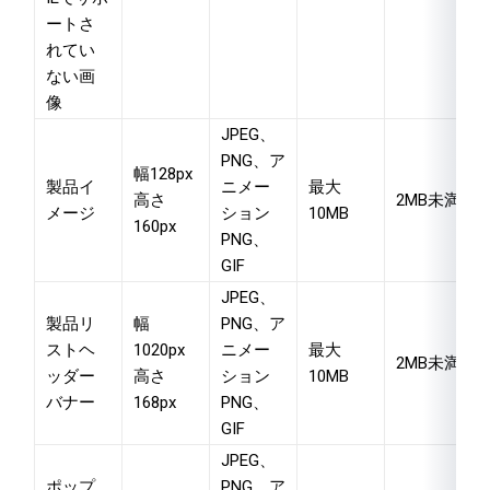
ートさ
れてい
ない画
像
JPEG、
PNG、ア
幅128px
製品イ
ニメー
最大
高さ
2MB未満
メージ
ション
10MB
160px
PNG、
GIF
JPEG、
製品リ
幅
PNG、ア
ストヘ
1020px
ニメー
最大
2MB未満
ッダー
高さ
ション
10MB
バナー
168px
PNG、
GIF
JPEG、
ポップ
PNG、ア